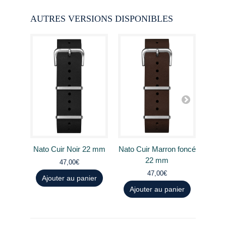
AUTRES VERSIONS DISPONIBLES
Nato Cuir Noir 22 mm
Nato Cuir Marron foncé
Nato 
22 mm
47,00€
47,00€
Ajouter au panier
Ajouter au panier
Aj